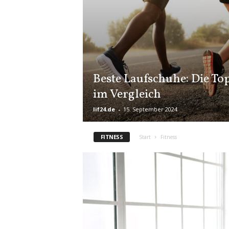
Beste Laufschuhe: Die T
im Vergleich
lif24.de
-
15. September 2024
FITNESS
Start
Fitness