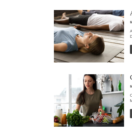
l
A
D
l
C
M