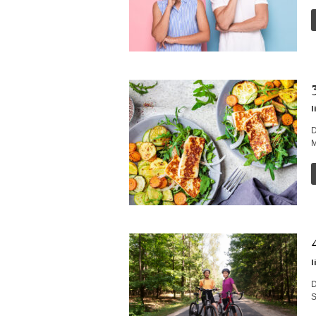
l
D
M
l
D
S