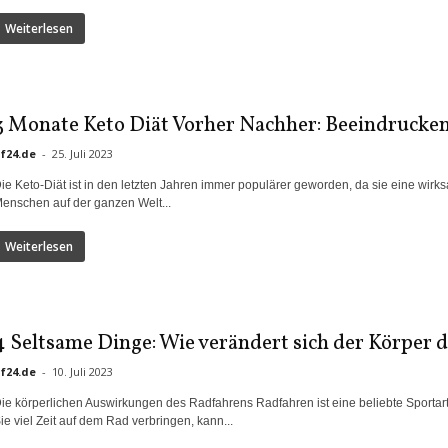
Weiterlesen
3 Monate Keto Diät Vorher Nachher: Beeindrucken
if24.de
-
25. Juli 2023
ie Keto-Diät ist in den letzten Jahren immer populärer geworden, da sie eine w
enschen auf der ganzen Welt...
Weiterlesen
4 Seltsame Dinge: Wie verändert sich der Körper
if24.de
-
10. Juli 2023
ie körperlichen Auswirkungen des Radfahrens Radfahren ist eine beliebte Sportart 
ie viel Zeit auf dem Rad verbringen, kann...