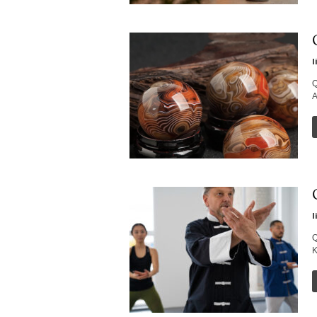
l
Q
A
l
Q
K