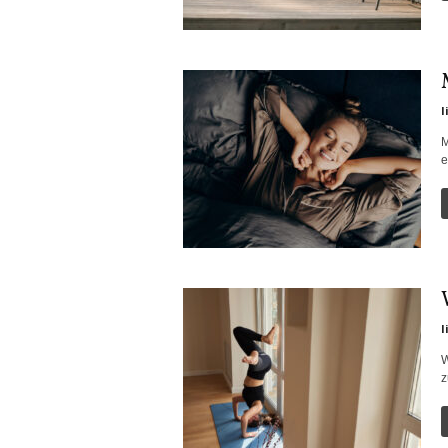
l
M
e
l
W
z