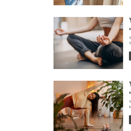
l
Y
Y
l
Y
h