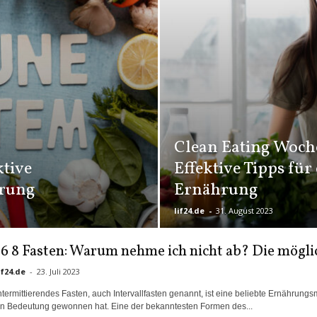
Clean Eating Woch
ktive
Effektive Tipps für
ärung
Ernährung
lif24.de
-
31. August 2023
16 8 Fasten: Warum nehme ich nicht ab? Die mögl
if24.de
-
23. Juli 2023
ntermittierendes Fasten, auch Intervallfasten genannt, ist eine beliebte Ernährun
n Bedeutung gewonnen hat. Eine der bekanntesten Formen des...