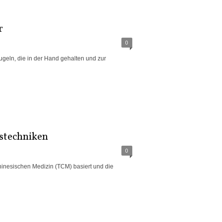
r
0
geln, die in der Hand gehalten und zur
stechniken
0
 Chinesischen Medizin (TCM) basiert und die