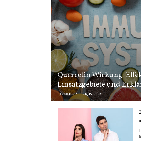
Quercetin Wirkung: Effe
Einsatzgebiete und Erkl
lif24.de
-
31. August 2023
l
I
a