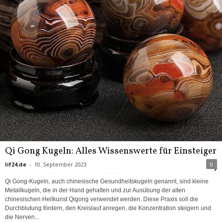
Qi Gong Kugeln: Alles Wissenswerte für Einsteiger
lif24.de
-
10. September 2023
0
Qi Gong-Kugeln, auch chinesische Gesundheitskugeln genannt, sind kleine
Metallkugeln, die in der Hand gehalten und zur Ausübung der alten
chinesischen Heilkunst Qigong verwendet werden. Diese Praxis soll die
Durchblutung fördern, den Kreislauf anregen, die Konzentration steigern und
die Nerven...