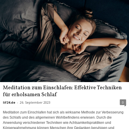
Meditation zum Einschlafen: Effektive Techniken
für erholsamen Schlaf
lif24.de
-
26. September 2023
0
Meditation zum Einschlafen hat sich als wirksame Methode zur Verbesserung
des Schlafs und des allgemeinen Wohlbefindens erwiesen. Durch die
Anwendung verschiedener Techniken wie Achtsamkeitspraktiken und
Körperwahrnehmung können Menschen ihre Gedanken beruhigen und