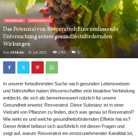
ERNÄHRUNG
SUPPLEMENTS
Das Potenzial von Resveratrol: Eine umfassende
Untersuchung seiner gesundheitsfördernden
Wirkungen
Von
lif24.de
-
10. Juli 2023
2791
0
In unserer fortwährenden Suche nach gesunden Lebensweisen
und Nährstoffen haben Wissenschaftler eine bioaktive Verbindung
entdeckt, die sich als bemerkenswert nützlich für unsere
Gesundheit erweist: Resveratrol. Diese Substanz ist in einer
Vielzahl von Pflanzen zu finden, doch was genau ist Resveratrol?
Wie wirkt es und welche gesundheitsfördernden Effekte hat es?
Dieser Artikel befasst sich ausführlich mit diesen Fragen und
zeigt auf, warum Resveratrol ein ernstzunehmender Kandidat ist,