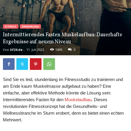
FITNESS
ERNÄHRUNG
Intermittierendes Fasten Muskelaufbau: Dauerhafte
Ergebnisse auf neuem Niveau
Von
lif24.de
-
11. Juli 2023
1699
0
Sind Sie es leid, stundenlang im Fitnessstudio zu trainieren und
am Ende kaum Muskelmasse aufgebaut zu haben? Eine
einfache, aber effektive Methode könnte die Lösung sein:
Intermittierendes Fasten für den
Muskelaufbau
. Dieses
revolutionäre Fitnesskonzept hat die Gesundheits- und
Wellnessbranche im Sturm erobert, denn es bietet einen echten
Mehrwert.