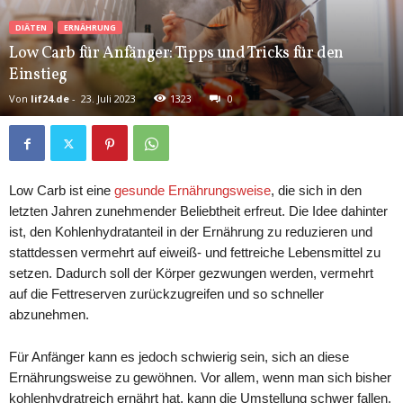
DIÄTEN
ERNÄHRUNG
Low Carb für Anfänger: Tipps und Tricks für den
Einstieg
Von
lif24.de
-
23. Juli 2023
1323
0
Low Carb ist eine
gesunde Ernährungsweise
, die sich in den
letzten Jahren zunehmender Beliebtheit erfreut. Die Idee dahinter
ist, den Kohlenhydratanteil in der Ernährung zu reduzieren und
stattdessen vermehrt auf eiweiß- und fettreiche Lebensmittel zu
setzen. Dadurch soll der Körper gezwungen werden, vermehrt
auf die Fettreserven zurückzugreifen und so schneller
abzunehmen.
Für Anfänger kann es jedoch schwierig sein, sich an diese
Ernährungsweise zu gewöhnen. Vor allem, wenn man sich bisher
kohlenhydratreich ernährt hat, kann die Umstellung schwer fallen.